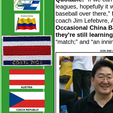
leagues, hopefully it 
baseball over there,”
coach Jim Lefebvre, 
Occasional China B
they’re still learnin
“match;” and “an innin
SON AND D